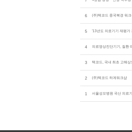
7
6
(주)텍코드 중국북경 워
5
'13년도 의료기기 재평가
4
의료영상진단기기, 질환 따
3
텍코드, 국내 최초 고해상도
2
(주)텍코드 하계워크샵
1
서울성모병원 국산 의료기