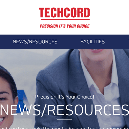
NEWS/RESOURCES
FACILITIES
NEWS/RESOURCES
FACILITIES
E
R
Precision It's Your Choice!
NEWS/RESOURCE
Techcord uses only the most advanced testing equipment