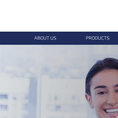
ABOUT US
PRODUCTS
INTRODUCE
RIGID ENDOSCOPE
HISTORY
SEMI-RIGID ENDOSCOP
ORGANIZATION
FLEXIBLE ENDOSCOPE
YK NEEDLE
SAFEFUSER
SHAVER BLADE / BUR