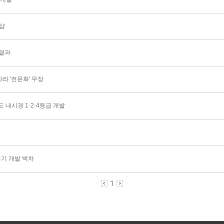
크샵
 결과
라 '전문화' 무장
 내시경 1·2·4등급 개발
기 개발 박차
1