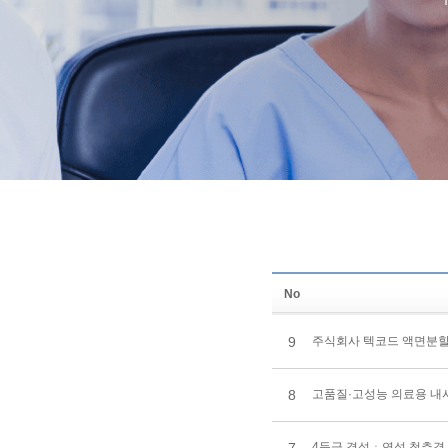
No
9
주식회사 텍코드 액면분할
8
고품질·고성능 의료용 내
4등급 경성ㆍ연성 척추경